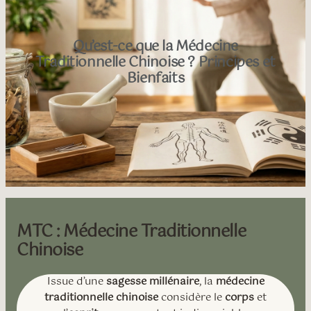
Qu’est-ce que la Médecine
Traditionnelle Chinoise ? Principes et
Bienfaits
MTC : Médecine Traditionnelle
Chinoise
Issue d’une
sagesse millénaire
, la
médecine
traditionnelle chinoise
considère le
corps
et