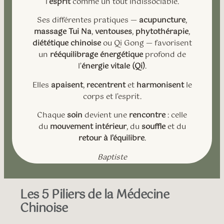
l’
esprit
comme un tout indissociable.
Ses différentes pratiques —
acupuncture
,
massage Tui Na
,
ventouses
,
phytothérapie
,
diététique chinoise
ou Qi Gong — favorisent
un
rééquilibrage énergétique
profond de
l’
énergie vitale (Qi)
.
Elles
apaisent
,
recentrent
et
harmonisent
le
corps et l’esprit.
Chaque
soin
devient une
rencontre
: celle
du
mouvement intérieur
, du
souffle
et du
retour à l’équilibre
.
Baptiste
Les 5 Piliers de la Médecine
Chinoise