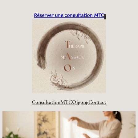
Aller
au
Réserver une consultation MTC
contenu
Consultation
MTC
Qigong
Contact